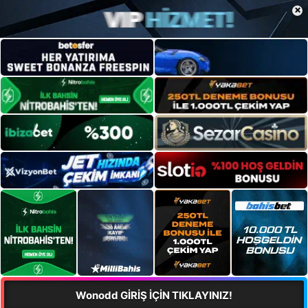
×
Wonodd GİRİŞ İÇİN TIKLAYINIZ!