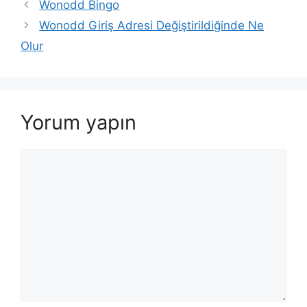
Wonodd Bingo
Wonodd Giriş Adresi Değiştirildiğinde Ne
Olur
Yorum yapın
Yorum