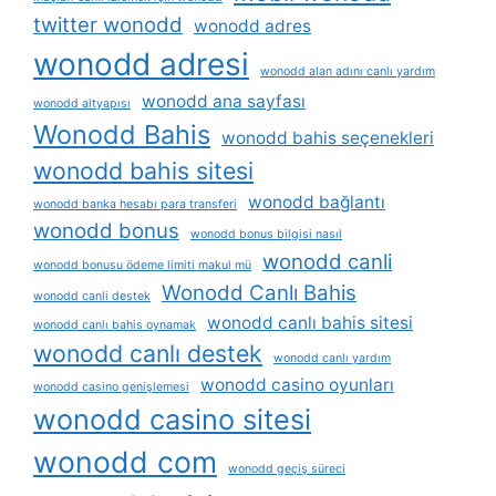
twitter wonodd
wonodd adres
wonodd adresi
wonodd alan adını canlı yardım
wonodd ana sayfası
wonodd altyapısı
Wonodd Bahis
wonodd bahis seçenekleri
wonodd bahis sitesi
wonodd bağlantı
wonodd banka hesabı para transferi
wonodd bonus
wonodd bonus bilgisi nasıl
wonodd canli
wonodd bonusu ödeme limiti makul mü
Wonodd Canlı Bahis
wonodd canli destek
wonodd canlı bahis sitesi
wonodd canlı bahis oynamak
wonodd canlı destek
wonodd canlı yardım
wonodd casino oyunları
wonodd casino genişlemesi
wonodd casino sitesi
wonodd com
wonodd geçiş süreci