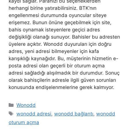
kaydı sağlar. Paranızı bu seçeneklerden
herhangi birine yatırabilirsiniz. BTK’nın
engellenmesi durumunda oyuncular siteye
erişemez. Bunun önüne geçebilmek için site,
bahis oynamak isteyenlere geçici adres
değişikliği olanağı sunuyor. Bahisler bu adresten
üyelere açıktır. Wonodd duyuruları için doğru
adres, yeni adresi bilmeyenler için kafa
karışıklığı kaynağıdır. Bu, müşterinin hizmetin e-
posta adresi olan geçerli bir oturum açma
adresi sağladığı alışılmadık bir durumdur. Sonuç
olarak bahisçilerin adresle ilgili güven sorunları
konusunda endişelenmelerine gerek kalmıyor.
Kategoriler
Wonodd
Etiketler
wonodd adresi
,
wonodd bağlantı
,
wonodd
oturum açma