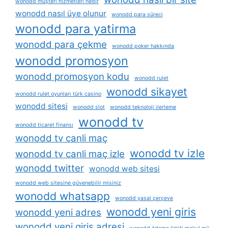
wonodd müşteri hizmetleri nedir
wonodd nasıl üye olunur
wonodd para süreci
wonodd para yatirma
wonodd para çekme
wonodd poker hakkında
wonodd promosyon
wonodd promosyon kodu
wonodd rulet
wonodd sikayet
wonodd rulet oyunları türk casino
wonodd sitesi
wonodd slot
wonodd teknoloji i̇lerleme
wonodd tv
wonodd ticaret finansı
wonodd tv canli maç
wonodd tv izle
wonodd tv canli maç izle
wonodd twitter
wonodd web sitesi
wonodd web sitesine güvenebilir misiniz
wonodd whatsapp
wonodd yasal çerçeve
wonodd yeni giris
wonodd yeni adres
wonodd yeni giriş adresi