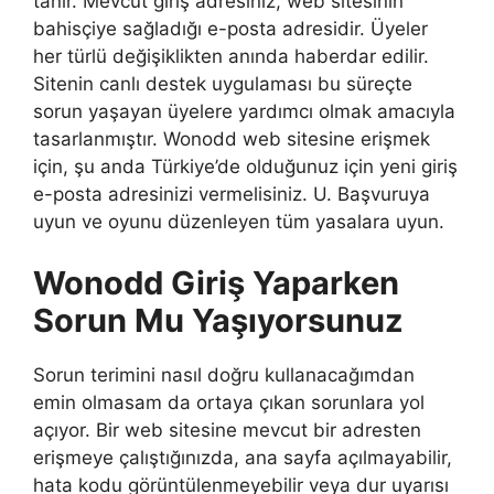
tanır. Mevcut giriş adresiniz, web sitesinin
bahisçiye sağladığı e-posta adresidir. Üyeler
her türlü değişiklikten anında haberdar edilir.
Sitenin canlı destek uygulaması bu süreçte
sorun yaşayan üyelere yardımcı olmak amacıyla
tasarlanmıştır. Wonodd web sitesine erişmek
için, şu anda Türkiye’de olduğunuz için yeni giriş
e-posta adresinizi vermelisiniz. U. Başvuruya
uyun ve oyunu düzenleyen tüm yasalara uyun.
Wonodd Giriş Yaparken
Sorun Mu Yaşıyorsunuz
Sorun terimini nasıl doğru kullanacağımdan
emin olmasam da ortaya çıkan sorunlara yol
açıyor. Bir web sitesine mevcut bir adresten
erişmeye çalıştığınızda, ana sayfa açılmayabilir,
hata kodu görüntülenmeyebilir veya dur uyarısı