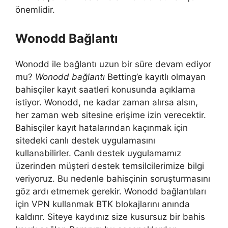
önemlidir.
Wonodd Bağlantı
Wonodd ile bağlantı uzun bir süre devam ediyor
mu?
Wonodd bağlantı
Betting’e kayıtlı olmayan
bahisçiler kayıt saatleri konusunda açıklama
istiyor. Wonodd, ne kadar zaman alırsa alsın,
her zaman web sitesine erişime izin verecektir.
Bahisçiler kayıt hatalarından kaçınmak için
sitedeki canlı destek uygulamasını
kullanabilirler. Canlı destek uygulamamız
üzerinden müşteri destek temsilcilerimize bilgi
veriyoruz. Bu nedenle bahisçinin soruşturmasını
göz ardı etmemek gerekir. Wonodd bağlantıları
için VPN kullanmak BTK blokajlarını anında
kaldırır. Siteye kaydınız size kusursuz bir bahis