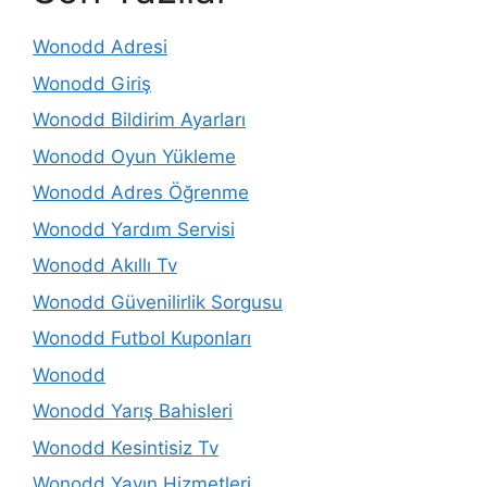
Wonodd Adresi
Wonodd Giriş
Wonodd Bildirim Ayarları
Wonodd Oyun Yükleme
Wonodd Adres Öğrenme
Wonodd Yardım Servisi
Wonodd Akıllı Tv
Wonodd Güvenilirlik Sorgusu
Wonodd Futbol Kuponları
Wonodd
Wonodd Yarış Bahisleri
Wonodd Kesintisiz Tv
Wonodd Yayın Hizmetleri