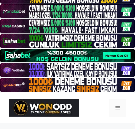
İçeriğe
atla
Menü