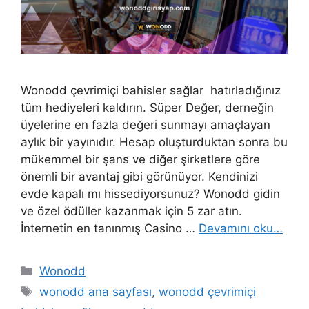
Wonodd çevrimiçi bahisler sağlar hatırladığınız
tüm hediyeleri kaldırın. Süper Değer, derneğin
üyelerine en fazla değeri sunmayı amaçlayan
aylık bir yayınıdır. Hesap oluşturduktan sonra bu
mükemmel bir şans ve diğer şirketlere göre
önemli bir avantaj gibi görünüyor. Kendinizi
evde kapalı mı hissediyorsunuz? Wonodd gidin
ve özel ödüller kazanmak için 5 zar atın.
İnternetin en tanınmış Casino …
Devamını oku…
Kategoriler
Wonodd
Etiketler
wonodd ana sayfası
,
wonodd çevrimiçi