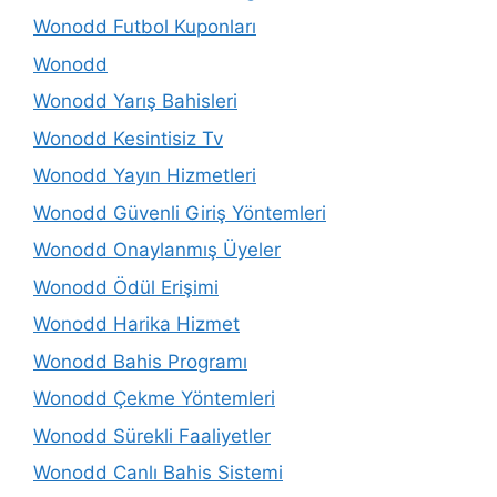
Wonodd Futbol Kuponları
Wonodd
Wonodd Yarış Bahisleri
Wonodd Kesintisiz Tv
Wonodd Yayın Hizmetleri
Wonodd Güvenli Giriş Yöntemleri
Wonodd Onaylanmış Üyeler
Wonodd Ödül Erişimi
Wonodd Harika Hizmet
Wonodd Bahis Programı
Wonodd Çekme Yöntemleri
Wonodd Sürekli Faaliyetler
Wonodd Canlı Bahis Sistemi