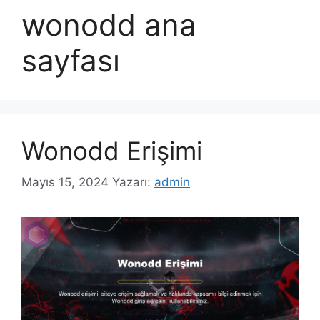
wonodd ana
sayfası
Wonodd Erişimi
Mayıs 15, 2024
Yazarı:
admin