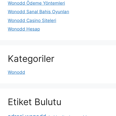
Wonodd Ödeme Yöntemleri
Wonodd Sanal Bahis Oyunları
Wonodd Casino Siteleri
Wonodd Hesap
Kategoriler
Wonodd
Etiket Bulutu