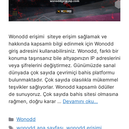
Wonodd erişimi siteye erişim sağlamak ve
hakkında kapsamlı bilgi edinmek için Wonodd
giriş adresini kullanabilirsiniz. Wonodd, farklı bir
konuma taşınsanız bile altyapınızın IP adreslerini
veya şifrelerini değiştirmez. Günümüzde sanal
dünyada çok sayıda çevrimiçi bahis platformu
bulunmaktadır. Çok sayıda olasılıkla mükemmel
teşvikler sağlıyorlar. Wonodd kapsamlı ödüller
de sunuyoruz. Çok sayıda bahis sitesi olmasına
rağmen, doğru karar …
Devamını oku…
Kategoriler
Wonodd
Etiketler
wonodd ana sayfası
,
wonodd erişimi
,