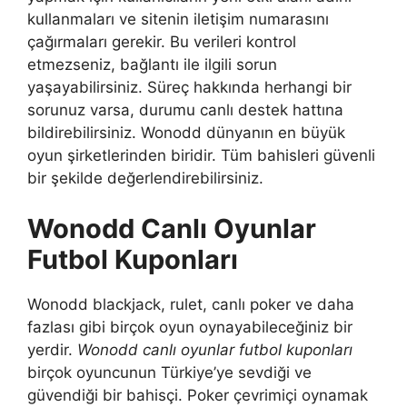
kullanmaları ve sitenin iletişim numarasını
çağırmaları gerekir. Bu verileri kontrol
etmezseniz, bağlantı ile ilgili sorun
yaşayabilirsiniz. Süreç hakkında herhangi bir
sorunuz varsa, durumu canlı destek hattına
bildirebilirsiniz. Wonodd dünyanın en büyük
oyun şirketlerinden biridir. Tüm bahisleri güvenli
bir şekilde değerlendirebilirsiniz.
Wonodd Canlı Oyunlar
Futbol Kuponları
Wonodd blackjack, rulet, canlı poker ve daha
fazlası gibi birçok oyun oynayabileceğiniz bir
yerdir.
Wonodd canlı oyunlar futbol kuponları
birçok oyuncunun Türkiye’ye sevdiği ve
güvendiği bir bahisçi. Poker çevrimiçi oynamak