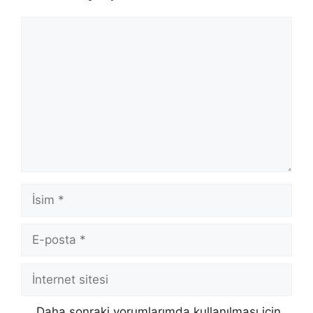
Yorum
İsim
E-
posta
İnternet
sitesi
Daha sonraki yorumlarımda kullanılması için