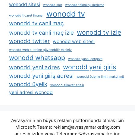
wonodd sitesi
wonodd slot
wonodd teknoloji i̇lerleme
wonodd tv
wonodd ticaret finansı
wonodd tv canli maç
wonodd tv izle
wonodd tv canli maç izle
wonodd twitter
wonodd web sitesi
wonodd web sitesine güvenebilir misiniz
wonodd whatsapp
wonodd yasal çerçeve
wonodd yeni giris
wonodd yeni adres
wonodd yeni giriş adresi
wonodd ödeme limiti makul mü
wonodd üyelik
wonodd şikayet sitesi
yeni adresi wonodd
Avrasya'nın en büyük reklam platformunda olmak için
Microsoft Teams:
reklam@avrasyamarketing.com
adresimizden veya Telegram: @Avrasyamarketing