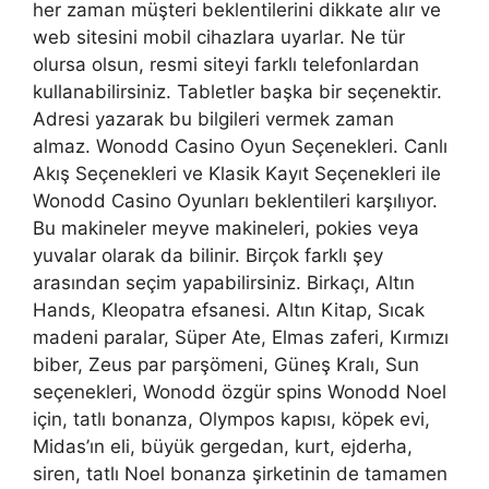
her zaman müşteri beklentilerini dikkate alır ve
web sitesini mobil cihazlara uyarlar. Ne tür
olursa olsun, resmi siteyi farklı telefonlardan
kullanabilirsiniz. Tabletler başka bir seçenektir.
Adresi yazarak bu bilgileri vermek zaman
almaz. Wonodd Casino Oyun Seçenekleri. Canlı
Akış Seçenekleri ve Klasik Kayıt Seçenekleri ile
Wonodd Casino Oyunları beklentileri karşılıyor.
Bu makineler meyve makineleri, pokies veya
yuvalar olarak da bilinir. Birçok farklı şey
arasından seçim yapabilirsiniz. Birkaçı, Altın
Hands, Kleopatra efsanesi. Altın Kitap, Sıcak
madeni paralar, Süper Ate, Elmas zaferi, Kırmızı
biber, Zeus par parşömeni, Güneş Kralı, Sun
seçenekleri, Wonodd özgür spins Wonodd Noel
için, tatlı bonanza, Olympos kapısı, köpek evi,
Midas’ın eli, büyük gergedan, kurt, ejderha,
siren, tatlı Noel bonanza şirketinin de tamamen