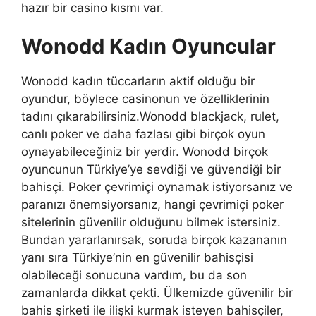
hazır bir casino kısmı var.
Wonodd Kadın Oyuncular
Wonodd kadın tüccarların aktif olduğu bir
oyundur, böylece casinonun ve özelliklerinin
tadını çıkarabilirsiniz.Wonodd blackjack, rulet,
canlı poker ve daha fazlası gibi birçok oyun
oynayabileceğiniz bir yerdir. Wonodd birçok
oyuncunun Türkiye’ye sevdiği ve güvendiği bir
bahisçi. Poker çevrimiçi oynamak istiyorsanız ve
paranızı önemsiyorsanız, hangi çevrimiçi poker
sitelerinin güvenilir olduğunu bilmek istersiniz.
Bundan yararlanırsak, soruda birçok kazananın
yanı sıra Türkiye’nin en güvenilir bahisçisi
olabileceği sonucuna vardım, bu da son
zamanlarda dikkat çekti. Ülkemizde güvenilir bir
bahis şirketi ile ilişki kurmak isteyen bahisçiler,