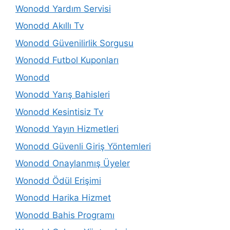
Wonodd Yardım Servisi
Wonodd Akıllı Tv
Wonodd Güvenilirlik Sorgusu
Wonodd Futbol Kuponları
Wonodd
Wonodd Yarış Bahisleri
Wonodd Kesintisiz Tv
Wonodd Yayın Hizmetleri
Wonodd Güvenli Giriş Yöntemleri
Wonodd Onaylanmış Üyeler
Wonodd Ödül Erişimi
Wonodd Harika Hizmet
Wonodd Bahis Programı