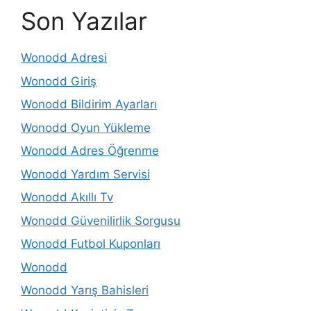
Son Yazılar
Wonodd Adresi
Wonodd Giriş
Wonodd Bildirim Ayarları
Wonodd Oyun Yükleme
Wonodd Adres Öğrenme
Wonodd Yardım Servisi
Wonodd Akıllı Tv
Wonodd Güvenilirlik Sorgusu
Wonodd Futbol Kuponları
Wonodd
Wonodd Yarış Bahisleri