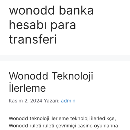
wonodd banka
hesabı para
transferi
Wonodd Teknoloji
İlerleme
Kasım 2, 2024
Yazarı:
admin
Wonodd teknoloji ilerleme teknoloji ilerledikçe,
Wonodd ruleti ruleti çevrimiçi casino oyunlarına