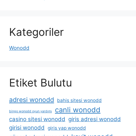
Kategoriler
Wonodd
Etiket Bulutu
adresi wonodd
bahis sitesi wonodd
canli wonodd
bingo wonodd oyun yardımı
casino sitesi wonodd
giris adresi wonodd
girisi wonodd
giris yap wonodd