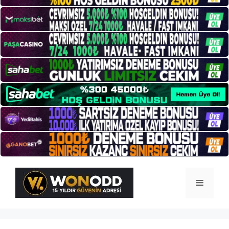
İçeriğe
atla
Menü