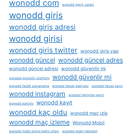
wonodd com
wonodd geçiş süreci
wonodd giris
wonodd giris adresi
wonodd girisi
wonodd giris twitter
wonodd giris yap
wonodd güncel
wonodd güncel adres
wonodd güncel adresi
wonodd güvenilir mi
wonodd güvenlir mi
wonodd güvenilir platform
wonodd hedef ulaşamama
wonodd hesap bakiyesi
wonodd hesap kayıt
wonodd instagram
wonodd i̇letişime geçin
wonodd kayıt
wonodd katılımı
wonodd kaç oldu
wonodd maç izle
wonodd maç izleme
Wonodd Mobil
wonodd mobil bingo bahis sitesi
wonodd mobil teknoloji