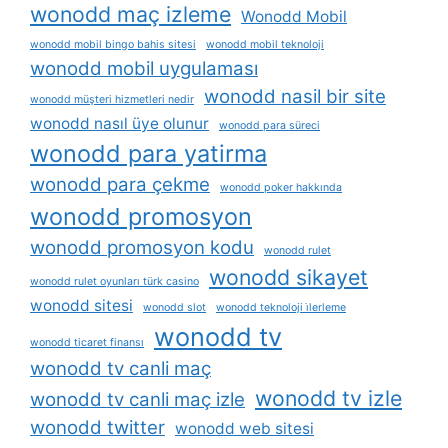
wonodd maç izleme
Wonodd Mobil
wonodd mobil bingo bahis sitesi
wonodd mobil teknoloji
wonodd mobil uygulaması
wonodd nasil bir site
wonodd müşteri hizmetleri nedir
wonodd nasıl üye olunur
wonodd para süreci
wonodd para yatirma
wonodd para çekme
wonodd poker hakkında
wonodd promosyon
wonodd promosyon kodu
wonodd rulet
wonodd sikayet
wonodd rulet oyunları türk casino
wonodd sitesi
wonodd slot
wonodd teknoloji i̇lerleme
wonodd tv
wonodd ticaret finansı
wonodd tv canli maç
wonodd tv izle
wonodd tv canli maç izle
wonodd twitter
wonodd web sitesi