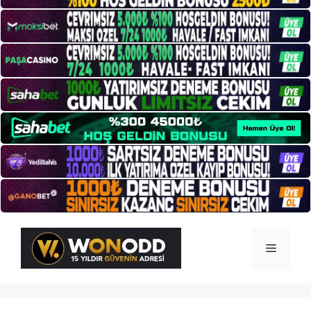
İçeriğe
atla
Menü