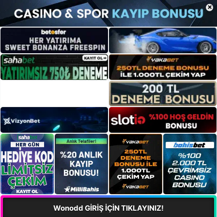
×
Wonodd GİRİŞ İÇİN TIKLAYINIZ!