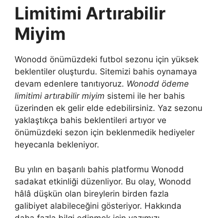
Limitimi Artırabilir
Miyim
Wonodd önümüzdeki futbol sezonu için yüksek
beklentiler oluşturdu. Sitemizi bahis oynamaya
devam edenlere tanıtıyoruz.
Wonodd ödeme
limitimi artırabilir miyim
sistemi ile her bahis
üzerinden ek gelir elde edebilirsiniz. Yaz sezonu
yaklaştıkça bahis beklentileri artıyor ve
önümüzdeki sezon için beklenmedik hediyeler
heyecanla bekleniyor.
Bu yılın en başarılı bahis platformu Wonodd
sadakat etkinliği düzenliyor. Bu olay, Wonodd
hâlâ düşkün olan bireylerin birden fazla
galibiyet alabileceğini gösteriyor. Hakkında
daha fazla bilgi edinmek için yazımızı