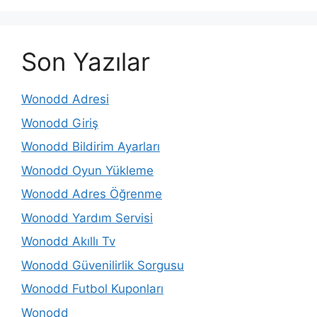
Son Yazılar
Wonodd Adresi
Wonodd Giriş
Wonodd Bildirim Ayarları
Wonodd Oyun Yükleme
Wonodd Adres Öğrenme
Wonodd Yardım Servisi
Wonodd Akıllı Tv
Wonodd Güvenilirlik Sorgusu
Wonodd Futbol Kuponları
Wonodd