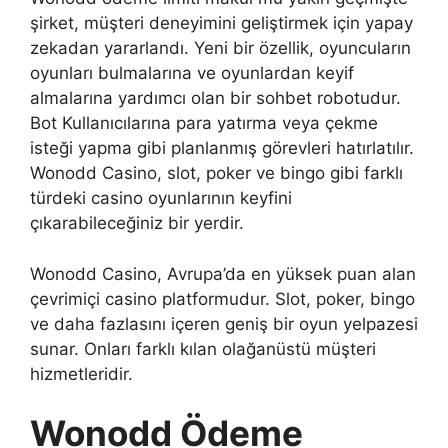
şirket, müşteri deneyimini geliştirmek için yapay
zekadan yararlandı. Yeni bir özellik, oyuncuların
oyunları bulmalarına ve oyunlardan keyif
almalarına yardımcı olan bir sohbet robotudur.
Bot Kullanıcılarına para yatırma veya çekme
isteği yapma gibi planlanmış görevleri hatırlatılır.
Wonodd Casino, slot, poker ve bingo gibi farklı
türdeki casino oyunlarının keyfini
çıkarabileceğiniz bir yerdir.
Wonodd Casino, Avrupa’da en yüksek puan alan
çevrimiçi casino platformudur. Slot, poker, bingo
ve daha fazlasını içeren geniş bir oyun yelpazesi
sunar. Onları farklı kılan olağanüstü müşteri
hizmetleridir.
Wonodd Ödeme