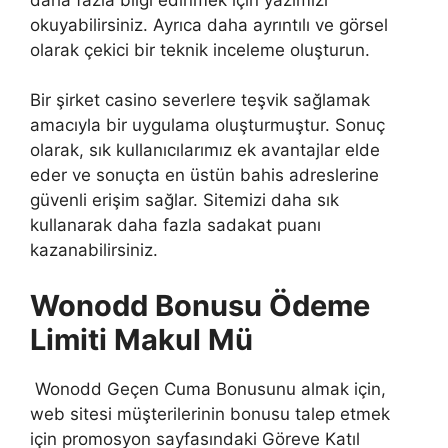
okuyabilirsiniz. Ayrıca daha ayrıntılı ve görsel
olarak çekici bir teknik inceleme oluşturun.
Bir şirket casino severlere teşvik sağlamak
amacıyla bir uygulama oluşturmuştur. Sonuç
olarak, sık kullanıcılarımız ek avantajlar elde
eder ve sonuçta en üstün bahis adreslerine
güvenli erişim sağlar. Sitemizi daha sık
kullanarak daha fazla sadakat puanı
kazanabilirsiniz.
Wonodd Bonusu Ödeme
Limiti Makul Mü
Wonodd Geçen Cuma Bonusunu almak için,
web sitesi müşterilerinin bonusu talep etmek
için promosyon sayfasındaki Göreve Katıl