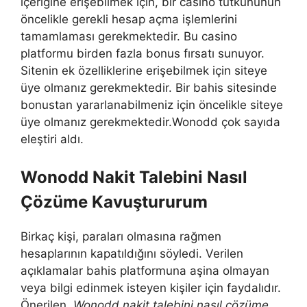
içeriğine erişebilmek için, bir casino tutkununun
öncelikle gerekli hesap açma işlemlerini
tamamlaması gerekmektedir. Bu casino
platformu birden fazla bonus fırsatı sunuyor.
Sitenin ek özelliklerine erişebilmek için siteye
üye olmanız gerekmektedir. Bir bahis sitesinde
bonustan yararlanabilmeniz için öncelikle siteye
üye olmanız gerekmektedir.Wonodd çok sayıda
eleştiri aldı.
Wonodd Nakit Talebini Nasıl
Çözüme Kavuştururum
Birkaç kişi, paraları olmasına rağmen
hesaplarının kapatıldığını söyledi. Verilen
açıklamalar bahis platformuna aşina olmayan
veya bilgi edinmek isteyen kişiler için faydalıdır.
Önerilen.
Wonodd nakit talebini nasıl çözüme