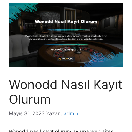
Wonodd Nasıl Kayıt
Olurum
Mayıs 31, 2023
Yazarı:
admin
Wonodd nasıl kayıt olurum avrupa web sitesi