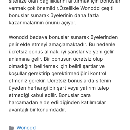
sitenize olan bağlılıklarını arttırmak için bonuslar
vermek çok önemlidir.Özellikle Wonodd çeşitli
bonuslar sunarak üyelerinin daha fazla
kazanmalarının önünü açıyor.
Wonodd bedava bonuslar sunarak üyelerinden
gelir elde etmeyi amaçlamaktadır. Bu nedenle
ücretsiz bonus almak, iyi şanslar ve yeni gelir
anlamına gelir. Bir bonusun ücretsiz olup
olmadığını belirlemek için belirli şartlar ve
koşullar gerektirip gerektirmediğini kontrol
etmeniz gerekir. Ücretsiz bonuslarda sitenin
üyeden herhangi bir şart veya yatırım talep
etmediği kabul edilir. Bonuslar para
harcamadan elde edildiğinden katılımcılar
avantajlı bir konumdadır.
Kategoriler
Wonodd