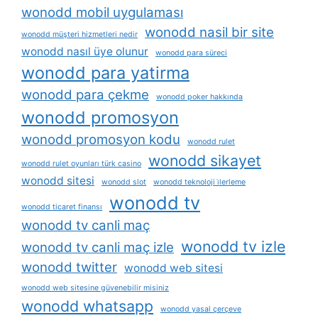
wonodd mobil uygulaması
wonodd nasil bir site
wonodd müşteri hizmetleri nedir
wonodd nasıl üye olunur
wonodd para süreci
wonodd para yatirma
wonodd para çekme
wonodd poker hakkında
wonodd promosyon
wonodd promosyon kodu
wonodd rulet
wonodd sikayet
wonodd rulet oyunları türk casino
wonodd sitesi
wonodd slot
wonodd teknoloji i̇lerleme
wonodd tv
wonodd ticaret finansı
wonodd tv canli maç
wonodd tv izle
wonodd tv canli maç izle
wonodd twitter
wonodd web sitesi
wonodd web sitesine güvenebilir misiniz
wonodd whatsapp
wonodd yasal çerçeve