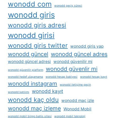
wonodd com
wonodd geçiş süreci
wonodd giris
wonodd giris adresi
wonodd girisi
wonodd giris twitter
wonodd giris yap
wonodd güncel
wonodd güncel adres
wonodd güncel adresi
wonodd güvenilir mi
wonodd güvenlir mi
wonodd güvenilir platform
wonodd hedef ulaşamama
wonodd hesap bakiyesi
wonodd hesap kayıt
wonodd instagram
wonodd i̇letişime geçin
wonodd kayıt
wonodd katılımı
wonodd kaç oldu
wonodd maç izle
wonodd maç izleme
Wonodd Mobil
wonodd mobil bingo bahis sitesi
wonodd mobil teknoloji