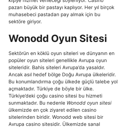
kişiye hizmet verileceği söyleniyor. Casino
pazarı büyük bir pastayı kaplıyor. Her yıl birçok
muhasebeci pastadan pay almak için bu
sektöre giriyor.
Wonodd Oyun Sitesi
Sektörün en köklü oyun siteleri ve dünyanın en
popüler oyun siteleri genellikle Avrupa oyun
siteleridir. Bahis siteleri Avrupa’da yasaldır.
Ancak asıl hedef bölge Doğu Avrupa ülkeleridir.
Bu konumlandırma çoğu ülkede güçlü talebe yol
açmaktadır. Türkiye de böyle bir ülke.
Türkiye’deki çoğu casino sitesi bu hizmeti
sunmaktadır. Bu nedenle
Wonodd oyun sitesi
ülkemizde en çok ziyaret edilen casino
sitelerinden biridir. Wonodd web sitesi bir
Avrupa casino sitesidir. Ülkemizde sanal