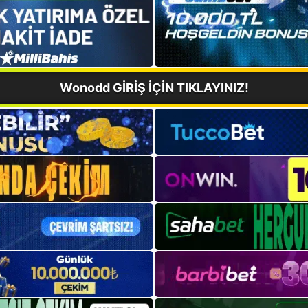
Wonodd GİRİŞ İÇİN TIKLAYINIZ!