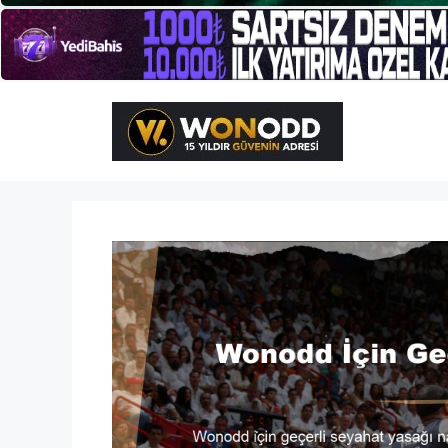
İçeriğe
atla