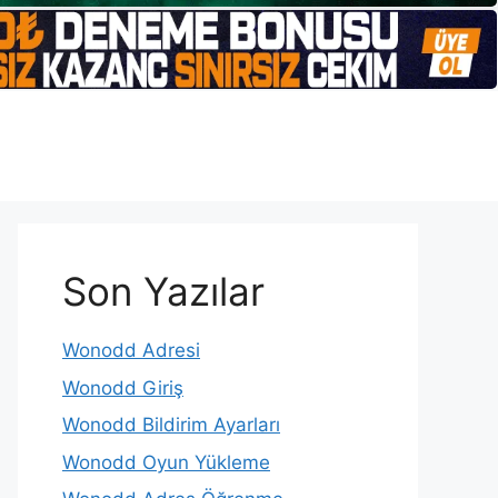
Son Yazılar
Wonodd Adresi
Wonodd Giriş
Wonodd Bildirim Ayarları
Wonodd Oyun Yükleme