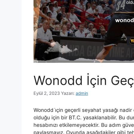
Wonodd İçin Geçe
Eylül 2, 2023
Yazarı:
admin
Wonodd i̇çin geçerli seyahat yasağı nadir 
olduğu için bir BT.C. yasaklanabilir. Bu d
hesabınızı etkilemeyecektir. Bu adım güvenli
paylaşmayız. Oyunda aşağıdakiler gibi tehl