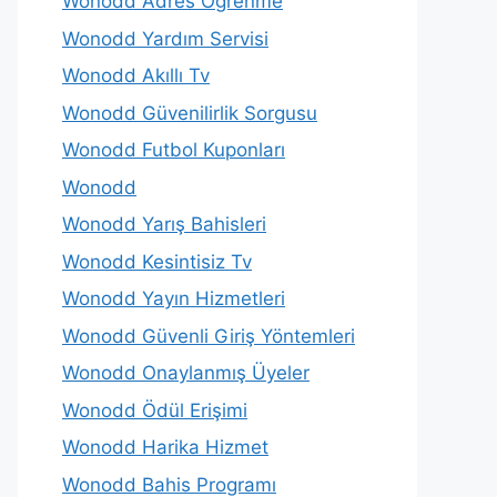
Wonodd Adres Öğrenme
Wonodd Yardım Servisi
Wonodd Akıllı Tv
Wonodd Güvenilirlik Sorgusu
Wonodd Futbol Kuponları
Wonodd
Wonodd Yarış Bahisleri
Wonodd Kesintisiz Tv
Wonodd Yayın Hizmetleri
Wonodd Güvenli Giriş Yöntemleri
Wonodd Onaylanmış Üyeler
Wonodd Ödül Erişimi
Wonodd Harika Hizmet
Wonodd Bahis Programı