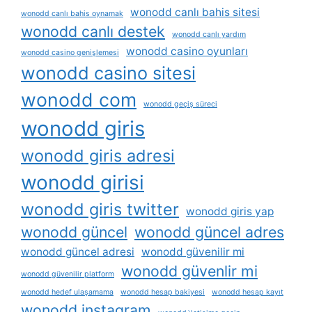
wonodd canlı bahis sitesi
wonodd canlı bahis oynamak
wonodd canlı destek
wonodd canlı yardım
wonodd casino oyunları
wonodd casino genişlemesi
wonodd casino sitesi
wonodd com
wonodd geçiş süreci
wonodd giris
wonodd giris adresi
wonodd girisi
wonodd giris twitter
wonodd giris yap
wonodd güncel
wonodd güncel adres
wonodd güncel adresi
wonodd güvenilir mi
wonodd güvenlir mi
wonodd güvenilir platform
wonodd hedef ulaşamama
wonodd hesap bakiyesi
wonodd hesap kayıt
wonodd instagram