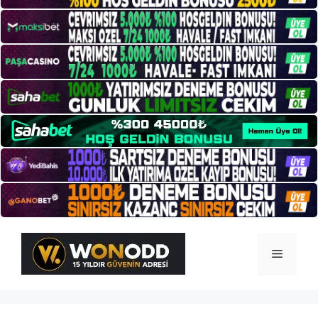
İçeriğe
atla
Menü