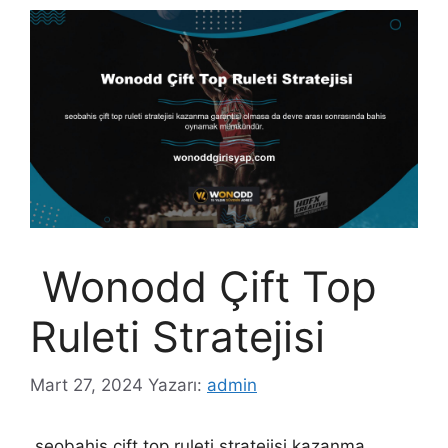
Wonodd Çift Top
Ruleti Stratejisi
Mart 27, 2024
Yazarı:
admin
seobahis çift top ruleti stratejisi kazanma