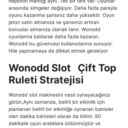
hepsinin mantığı aynı. Tek bir fark var: Oyunlar
arasında simgeler değişiyor. Daha fazla parayla
oyunu kazanma şansınız daha yüksektir. Oyun
jeton satın almanıza ve şansınızı artıran
bonuslar almanıza olanak tanır. Wonodd
oyunlarına katılarak daha fazla kazanın.
Wonodd bu güvenceyi kullanıcılarına sunuyor.
Hile yapmamaya da dikkat etmek gerekiyor
Wonodd Slot Çift Top
Ruleti Stratejisi
Wonodd slot makinesini nasıl oynayacağınızı
görün.Aynı zamanda, belirli bir etkinlik için
planlanan belirli bir etkinliğe oynanan bahisler
olan dakika bahisleri olarak da bilinir. 90
dakikalık oyun aralıklara bölünmüştür ve