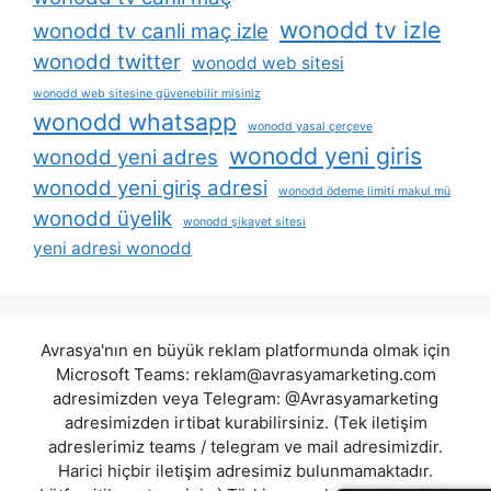
wonodd tv izle
wonodd tv canli maç izle
wonodd twitter
wonodd web sitesi
wonodd web sitesine güvenebilir misiniz
wonodd whatsapp
wonodd yasal çerçeve
wonodd yeni giris
wonodd yeni adres
wonodd yeni giriş adresi
wonodd ödeme limiti makul mü
wonodd üyelik
wonodd şikayet sitesi
yeni adresi wonodd
Avrasya'nın en büyük reklam platformunda olmak için
Microsoft Teams:
reklam@avrasyamarketing.com
adresimizden veya Telegram: @Avrasyamarketing
adresimizden irtibat kurabilirsiniz. (Tek iletişim
adreslerimiz teams / telegram ve mail adresimizdir.
Harici hiçbir iletişim adresimiz bulunmamaktadır.