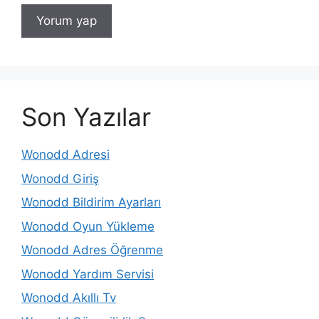
Son Yazılar
Wonodd Adresi
Wonodd Giriş
Wonodd Bildirim Ayarları
Wonodd Oyun Yükleme
Wonodd Adres Öğrenme
Wonodd Yardım Servisi
Wonodd Akıllı Tv