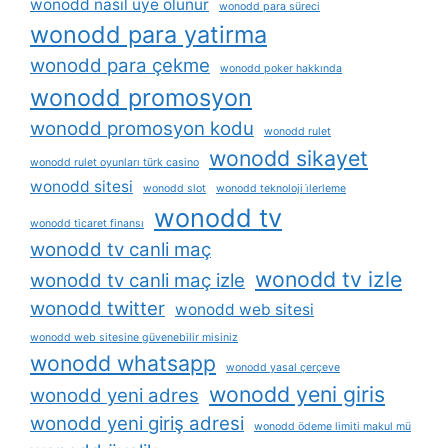
wonodd nasıl üye olunur
wonodd para süreci
wonodd para yatirma
wonodd para çekme
wonodd poker hakkında
wonodd promosyon
wonodd promosyon kodu
wonodd rulet
wonodd sikayet
wonodd rulet oyunları türk casino
wonodd sitesi
wonodd slot
wonodd teknoloji i̇lerleme
wonodd tv
wonodd ticaret finansı
wonodd tv canli maç
wonodd tv izle
wonodd tv canli maç izle
wonodd twitter
wonodd web sitesi
wonodd web sitesine güvenebilir misiniz
wonodd whatsapp
wonodd yasal çerçeve
wonodd yeni giris
wonodd yeni adres
wonodd yeni giriş adresi
wonodd ödeme limiti makul mü