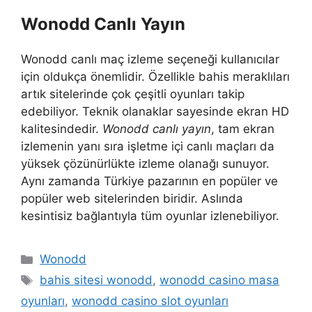
Wonodd Canlı Yayın
Wonodd canlı maç izleme seçeneği kullanıcılar
için oldukça önemlidir. Özellikle bahis meraklıları
artık sitelerinde çok çeşitli oyunları takip
edebiliyor. Teknik olanaklar sayesinde ekran HD
kalitesindedir.
Wonodd canlı yayın
, tam ekran
izlemenin yanı sıra işletme içi canlı maçları da
yüksek çözünürlükte izleme olanağı sunuyor.
Aynı zamanda Türkiye pazarının en popüler ve
popüler web sitelerinden biridir. Aslında
kesintisiz bağlantıyla tüm oyunlar izlenebiliyor.
Kategoriler
Wonodd
Etiketler
bahis sitesi wonodd
,
wonodd casino masa
oyunları
,
wonodd casino slot oyunları