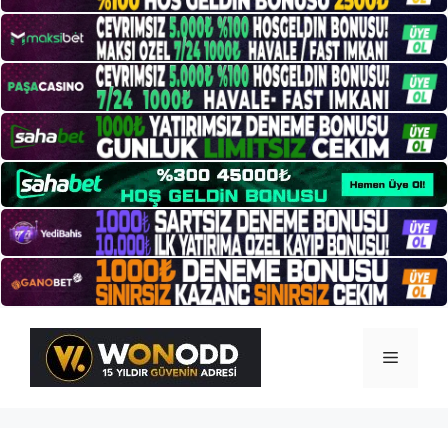
İçeriğe
atla
Menü