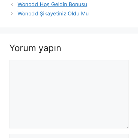
Wonodd Hoş Geldin Bonusu
Wonodd Şikayetiniz Oldu Mu
Yorum yapın
Yorum
İsim