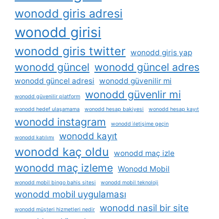
wonodd giris adresi
wonodd girisi
wonodd giris twitter
wonodd giris yap
wonodd güncel
wonodd güncel adres
wonodd güncel adresi
wonodd güvenilir mi
wonodd güvenlir mi
wonodd güvenilir platform
wonodd hedef ulaşamama
wonodd hesap bakiyesi
wonodd hesap kayıt
wonodd instagram
wonodd i̇letişime geçin
wonodd kayıt
wonodd katılımı
wonodd kaç oldu
wonodd maç izle
wonodd maç izleme
Wonodd Mobil
wonodd mobil bingo bahis sitesi
wonodd mobil teknoloji
wonodd mobil uygulaması
wonodd nasil bir site
wonodd müşteri hizmetleri nedir