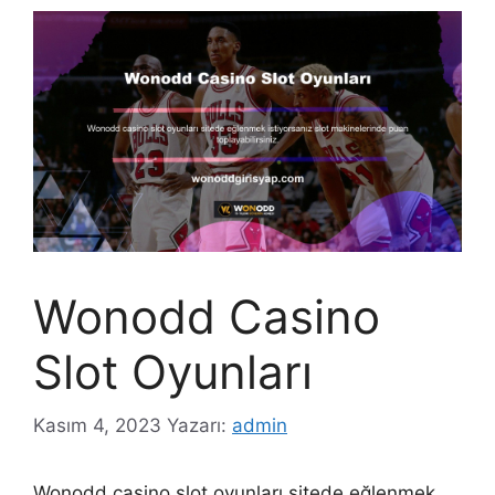
Wonodd Casino
Slot Oyunları
Kasım 4, 2023
Yazarı:
admin
Wonodd casino slot oyunları sitede eğlenmek