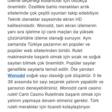
izleme seçeneği kullanıcılar için oldukça
önemlidir. Özellikle bahis meraklıları artık
sitelerinde çok çeşitli oyunları takip edebiliyor.
Teknik olanaklar sayesinde ekran HD
kalitesindedir. Wonodd, tam ekran izlemenin
yanı sıra işletme içi canlı maçları da yüksek
çözünürlükte izleme olanağı sunuyor. Aynı
zamanda Türkiye pazarının en popüler ve
popüler web sitelerinden biridir. Rulet
makinesinde başarılı olmak için sıcak ve soğuk
sayıları bilmek çok önemlidir. Popüler sayılar
genellikle sayılarla temsil edilir. Öte yandan
Wonodd
soğuk sayı olasılığı çok düşüktür. 0 ile
36 arasında bir sayı seçerek yatırım yapabilir ve
şansınızı deneyebilirsiniz.
Wonodd canlı casino
ruleti
Canlı Casino Ruletinde başarılı olmak için
yatırım yapmaya devam etmeniz gerekir. Türk
ruleti meraklılar için ticareti kolaylaştırıyor.