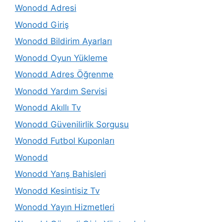
Wonodd Adresi
Wonodd Giriş
Wonodd Bildirim Ayarları
Wonodd Oyun Yükleme
Wonodd Adres Öğrenme
Wonodd Yardım Servisi
Wonodd Akıllı Tv
Wonodd Güvenilirlik Sorgusu
Wonodd Futbol Kuponları
Wonodd
Wonodd Yarış Bahisleri
Wonodd Kesintisiz Tv
Wonodd Yayın Hizmetleri