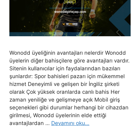
Wonodd üyeliğinin avantajları nelerdir Wonodd
üyelerin diğer bahisçilere göre avantajları vardır.
Sitenin kullanıcılar için faydalarından bazıları
şunlardır: Spor bahisleri pazarı için mükemmel
hizmet Deneyimli ve gelişen bir İngiliz şirketi
olarak Çok yüksek oranlarda canlı bahis Her
zaman yeniliğe ve gelişmeye açık Mobil giriş
seçenekleri gibi durumlar herhangi bir cihazdan
girilmesi, Wonodd üyelerinin elde ettiği
avantajlardan …
Devamını oku…