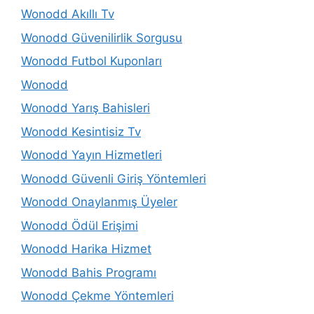
Wonodd Akıllı Tv
Wonodd Güvenilirlik Sorgusu
Wonodd Futbol Kuponları
Wonodd
Wonodd Yarış Bahisleri
Wonodd Kesintisiz Tv
Wonodd Yayın Hizmetleri
Wonodd Güvenli Giriş Yöntemleri
Wonodd Onaylanmış Üyeler
Wonodd Ödül Erişimi
Wonodd Harika Hizmet
Wonodd Bahis Programı
Wonodd Çekme Yöntemleri