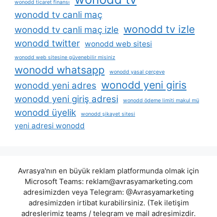
wonodd ticaret finansı
wonodd tv canli maç
wonodd tv izle
wonodd tv canli maç izle
wonodd twitter
wonodd web sitesi
wonodd web sitesine güvenebilir misiniz
wonodd whatsapp
wonodd yasal çerçeve
wonodd yeni giris
wonodd yeni adres
wonodd yeni giriş adresi
wonodd ödeme limiti makul mü
wonodd üyelik
wonodd şikayet sitesi
yeni adresi wonodd
Avrasya'nın en büyük reklam platformunda olmak için
Microsoft Teams:
reklam@avrasyamarketing.com
adresimizden veya Telegram: @Avrasyamarketing
adresimizden irtibat kurabilirsiniz. (Tek iletişim
adreslerimiz teams / telegram ve mail adresimizdir.