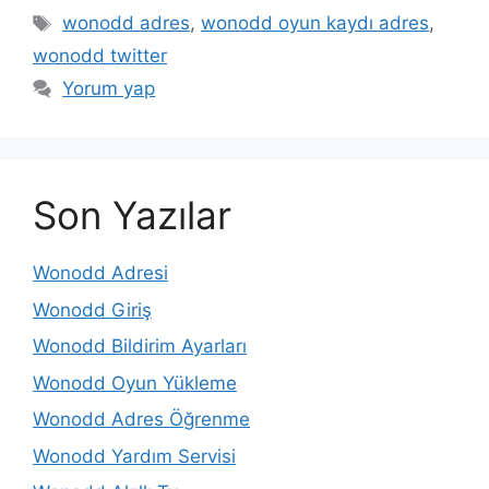
Etiketler
wonodd adres
,
wonodd oyun kaydı adres
,
wonodd twitter
Yorum yap
Son Yazılar
Wonodd Adresi
Wonodd Giriş
Wonodd Bildirim Ayarları
Wonodd Oyun Yükleme
Wonodd Adres Öğrenme
Wonodd Yardım Servisi