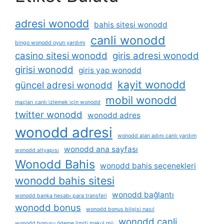
adresi wonodd
bahis sitesi wonodd
canli wonodd
bingo wonodd oyun yardımı
casino sitesi wonodd
giris adresi wonodd
girisi wonodd
giris yap wonodd
kayit wonodd
güncel adresi wonodd
mobil wonodd
maçları canlı i̇zlemek i̇çin wonodd
twitter wonodd
wonodd adres
wonodd adresi
wonodd alan adını canlı yardım
wonodd ana sayfası
wonodd altyapısı
Wonodd Bahis
wonodd bahis seçenekleri
wonodd bahis sitesi
wonodd bağlantı
wonodd banka hesabı para transferi
wonodd bonus
wonodd bonus bilgisi nasıl
wonodd canli
wonodd bonusu ödeme limiti makul mü