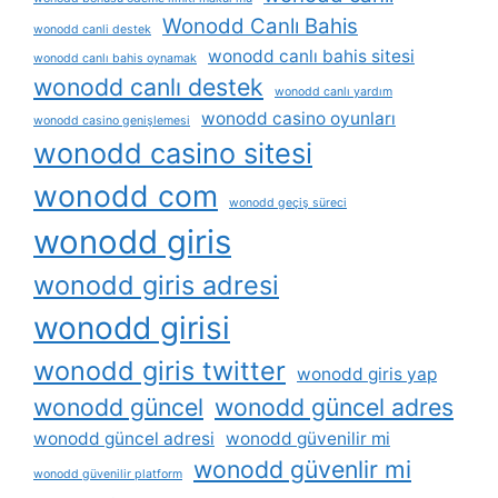
Wonodd Canlı Bahis
wonodd canli destek
wonodd canlı bahis sitesi
wonodd canlı bahis oynamak
wonodd canlı destek
wonodd canlı yardım
wonodd casino oyunları
wonodd casino genişlemesi
wonodd casino sitesi
wonodd com
wonodd geçiş süreci
wonodd giris
wonodd giris adresi
wonodd girisi
wonodd giris twitter
wonodd giris yap
wonodd güncel
wonodd güncel adres
wonodd güncel adresi
wonodd güvenilir mi
wonodd güvenlir mi
wonodd güvenilir platform