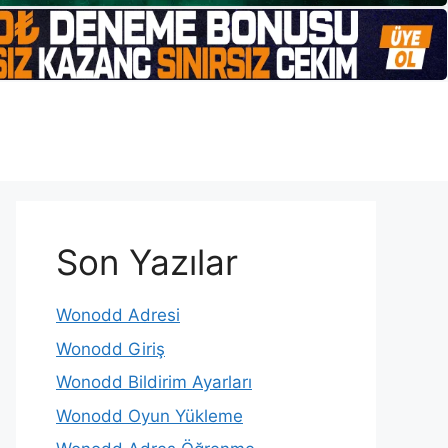
Son Yazılar
Wonodd Adresi
Wonodd Giriş
Wonodd Bildirim Ayarları
Wonodd Oyun Yükleme