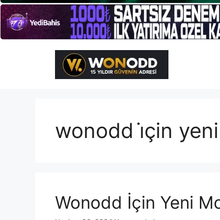
İçeriğe
atla
wonodd i̇çin yeni
Wonodd İçin Yeni Mob