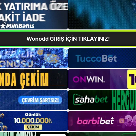
Wonodd GİRİŞ İÇİN TIKLAYINIZ!