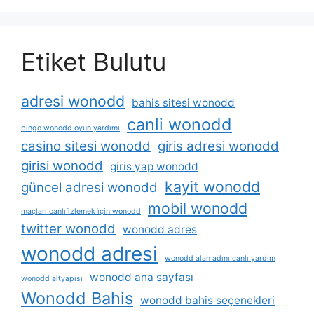
Etiket Bulutu
adresi wonodd
bahis sitesi wonodd
canli wonodd
bingo wonodd oyun yardımı
casino sitesi wonodd
giris adresi wonodd
girisi wonodd
giris yap wonodd
kayit wonodd
güncel adresi wonodd
mobil wonodd
maçları canlı i̇zlemek i̇çin wonodd
twitter wonodd
wonodd adres
wonodd adresi
wonodd alan adını canlı yardım
wonodd ana sayfası
wonodd altyapısı
Wonodd Bahis
wonodd bahis seçenekleri