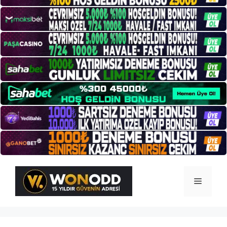
İçeriğe
atla
Menü