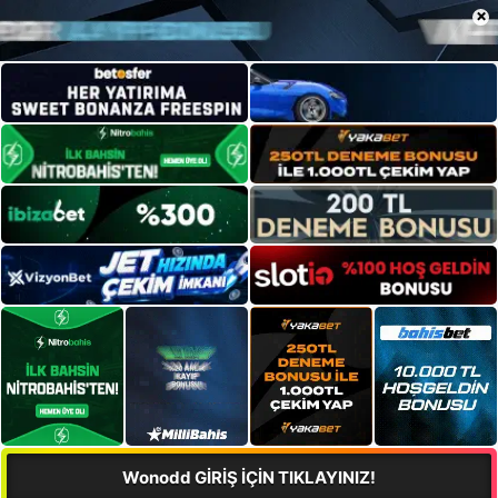
×
Wonodd GİRİŞ İÇİN TIKLAYINIZ!