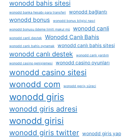
wonodd bahis sitesi
wonodd bağlantı
wonodd banka hesabı para transferi
wonodd bonus
wonodd bonus bilgisi nasıl
wonodd canli
wonodd bonusu ödeme limiti makul mü
Wonodd Canlı Bahis
wonodd canli destek
wonodd canlı bahis sitesi
wonodd canlı bahis oynamak
wonodd canlı destek
wonodd canlı yardım
wonodd casino oyunları
wonodd casino genişlemesi
wonodd casino sitesi
wonodd com
wonodd geçiş süreci
wonodd giris
wonodd giris adresi
wonodd girisi
wonodd giris twitter
wonodd giris yap