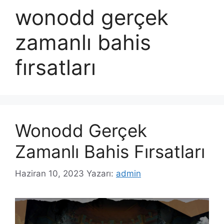
wonodd gerçek
zamanlı bahis
fırsatları
Wonodd Gerçek
Zamanlı Bahis Fırsatları
Haziran 10, 2023
Yazarı:
admin