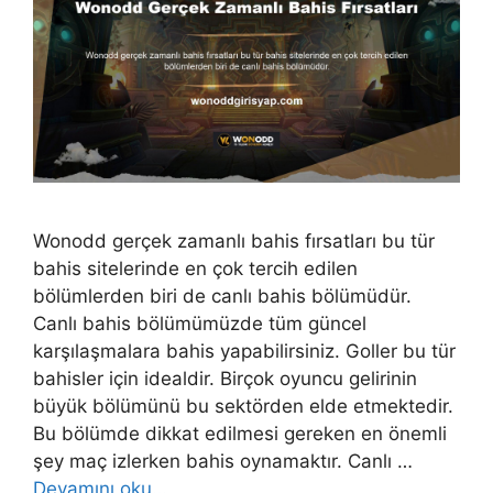
Wonodd gerçek zamanlı bahis fırsatları bu tür
bahis sitelerinde en çok tercih edilen
bölümlerden biri de canlı bahis bölümüdür.
Canlı bahis bölümümüzde tüm güncel
karşılaşmalara bahis yapabilirsiniz. Goller bu tür
bahisler için idealdir. Birçok oyuncu gelirinin
büyük bölümünü bu sektörden elde etmektedir.
Bu bölümde dikkat edilmesi gereken en önemli
şey maç izlerken bahis oynamaktır. Canlı …
Devamını oku…