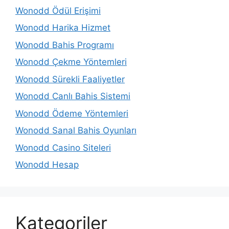
Wonodd Ödül Erişimi
Wonodd Harika Hizmet
Wonodd Bahis Programı
Wonodd Çekme Yöntemleri
Wonodd Sürekli Faaliyetler
Wonodd Canlı Bahis Sistemi
Wonodd Ödeme Yöntemleri
Wonodd Sanal Bahis Oyunları
Wonodd Casino Siteleri
Wonodd Hesap
Kategoriler