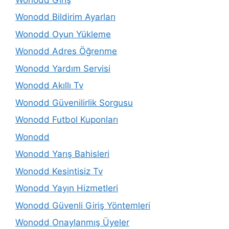
Wonodd Bildirim Ayarları
Wonodd Oyun Yükleme
Wonodd Adres Öğrenme
Wonodd Yardım Servisi
Wonodd Akıllı Tv
Wonodd Güvenilirlik Sorgusu
Wonodd Futbol Kuponları
Wonodd
Wonodd Yarış Bahisleri
Wonodd Kesintisiz Tv
Wonodd Yayın Hizmetleri
Wonodd Güvenli Giriş Yöntemleri
Wonodd Onaylanmış Üyeler