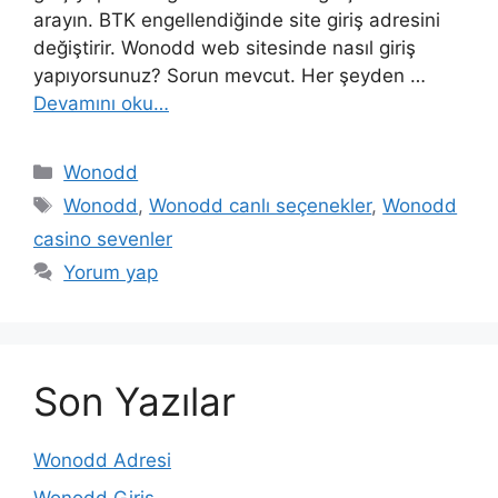
arayın. BTK engellendiğinde site giriş adresini
değiştirir. Wonodd web sitesinde nasıl giriş
yapıyorsunuz? Sorun mevcut. Her şeyden …
Devamını oku…
Kategoriler
Wonodd
Etiketler
Wonodd
,
Wonodd canlı seçenekler
,
Wonodd
casino sevenler
Yorum yap
Son Yazılar
Wonodd Adresi
Wonodd Giriş