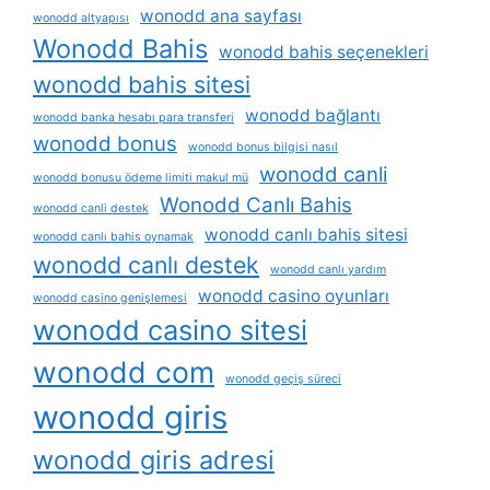
wonodd ana sayfası
wonodd altyapısı
Wonodd Bahis
wonodd bahis seçenekleri
wonodd bahis sitesi
wonodd bağlantı
wonodd banka hesabı para transferi
wonodd bonus
wonodd bonus bilgisi nasıl
wonodd canli
wonodd bonusu ödeme limiti makul mü
Wonodd Canlı Bahis
wonodd canli destek
wonodd canlı bahis sitesi
wonodd canlı bahis oynamak
wonodd canlı destek
wonodd canlı yardım
wonodd casino oyunları
wonodd casino genişlemesi
wonodd casino sitesi
wonodd com
wonodd geçiş süreci
wonodd giris
wonodd giris adresi