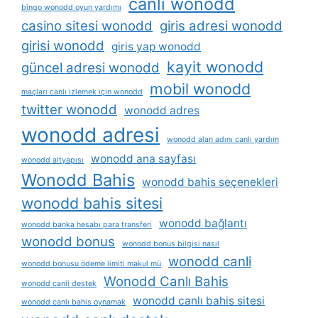
canli wonodd
bingo wonodd oyun yardımı
casino sitesi wonodd
giris adresi wonodd
girisi wonodd
giris yap wonodd
kayit wonodd
güncel adresi wonodd
mobil wonodd
maçları canlı i̇zlemek i̇çin wonodd
twitter wonodd
wonodd adres
wonodd adresi
wonodd alan adını canlı yardım
wonodd ana sayfası
wonodd altyapısı
Wonodd Bahis
wonodd bahis seçenekleri
wonodd bahis sitesi
wonodd bağlantı
wonodd banka hesabı para transferi
wonodd bonus
wonodd bonus bilgisi nasıl
wonodd canli
wonodd bonusu ödeme limiti makul mü
Wonodd Canlı Bahis
wonodd canli destek
wonodd canlı bahis sitesi
wonodd canlı bahis oynamak