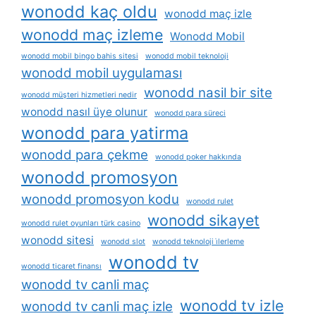
wonodd kaç oldu
wonodd maç izle
wonodd maç izleme
Wonodd Mobil
wonodd mobil bingo bahis sitesi
wonodd mobil teknoloji
wonodd mobil uygulaması
wonodd nasil bir site
wonodd müşteri hizmetleri nedir
wonodd nasıl üye olunur
wonodd para süreci
wonodd para yatirma
wonodd para çekme
wonodd poker hakkında
wonodd promosyon
wonodd promosyon kodu
wonodd rulet
wonodd sikayet
wonodd rulet oyunları türk casino
wonodd sitesi
wonodd slot
wonodd teknoloji i̇lerleme
wonodd tv
wonodd ticaret finansı
wonodd tv canli maç
wonodd tv izle
wonodd tv canli maç izle