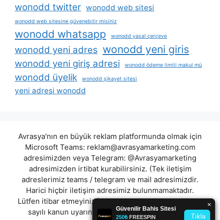
wonodd twitter
wonodd web sitesi
wonodd web sitesine güvenebilir misiniz
wonodd whatsapp
wonodd yasal çerçeve
wonodd yeni giris
wonodd yeni adres
wonodd yeni giriş adresi
wonodd ödeme limiti makul mü
wonodd üyelik
wonodd şikayet sitesi
yeni adresi wonodd
Avrasya'nın en büyük reklam platformunda olmak için
Microsoft Teams:
reklam@avrasyamarketing.com
adresimizden veya Telegram: @Avrasyamarketing
adresimizden irtibat kurabilirsiniz. (Tek iletişim
adreslerimiz teams / telegram ve mail adresimizdir.
Harici hiçbir iletişim adresimiz bulunmamaktadır.
Lütfen itibar etmeyiniz.) Türkiye yasalarına göre 7258
sayılı kanun uyarınca yasa dışı bahis oynamanın