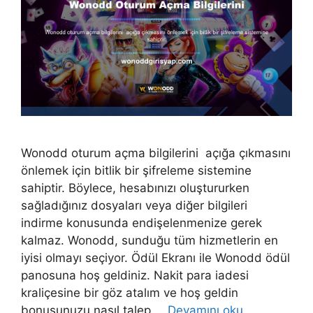
Wonodd oturum açma bilgilerini açığa çıkmasını
önlemek için bitlik bir şifreleme sistemine
sahiptir. Böylece, hesabınızı oluştururken
sağladığınız dosyaları veya diğer bilgileri
indirme konusunda endişelenmenize gerek
kalmaz. Wonodd, sunduğu tüm hizmetlerin en
iyisi olmayı seçiyor. Ödül Ekranı ile Wonodd ödül
panosuna hoş geldiniz. Nakit para iadesi
kraliçesine bir göz atalım ve hoş geldin
bonusunuzu nasıl talep …
Devamını oku…