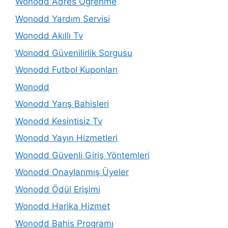
Wonodd Adres Öğrenme
Wonodd Yardım Servisi
Wonodd Akıllı Tv
Wonodd Güvenilirlik Sorgusu
Wonodd Futbol Kuponları
Wonodd
Wonodd Yarış Bahisleri
Wonodd Kesintisiz Tv
Wonodd Yayın Hizmetleri
Wonodd Güvenli Giriş Yöntemleri
Wonodd Onaylanmış Üyeler
Wonodd Ödül Erişimi
Wonodd Harika Hizmet
Wonodd Bahis Programı