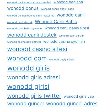
wonodd bağlantı
wonodd banka hesabı para transferi
wonodd bonus
wonodd bonus bilgisi nasıl
wonodd canli
wonodd bonusu ödeme limiti makul mü
Wonodd Canlı Bahis
wonodd canli destek
wonodd canlı bahis sitesi
wonodd canlı bahis oynamak
wonodd canlı destek
wonodd canlı yardım
wonodd casino oyunları
wonodd casino genişlemesi
wonodd casino sitesi
wonodd com
wonodd geçiş süreci
wonodd giris
wonodd giris adresi
wonodd girisi
wonodd giris twitter
wonodd giris yap
wonodd güncel
wonodd güncel adres