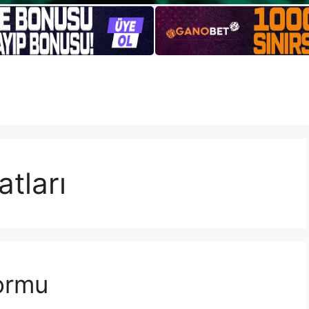
atları
ormu