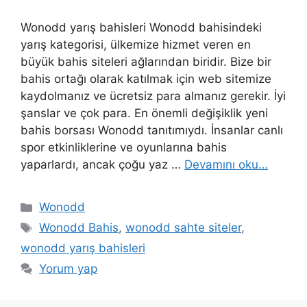
Wonodd yarış bahisleri Wonodd bahisindeki
yarış kategorisi, ülkemize hizmet veren en
büyük bahis siteleri ağlarından biridir. Bize bir
bahis ortağı olarak katılmak için web sitemize
kaydolmanız ve ücretsiz para almanız gerekir. İyi
şanslar ve çok para. En önemli değişiklik yeni
bahis borsası Wonodd tanıtımıydı. İnsanlar canlı
spor etkinliklerine ve oyunlarına bahis
yaparlardı, ancak çoğu yaz …
Devamını oku…
Kategoriler
Wonodd
Etiketler
Wonodd Bahis
,
wonodd sahte siteler
,
wonodd yarış bahisleri
Yorum yap