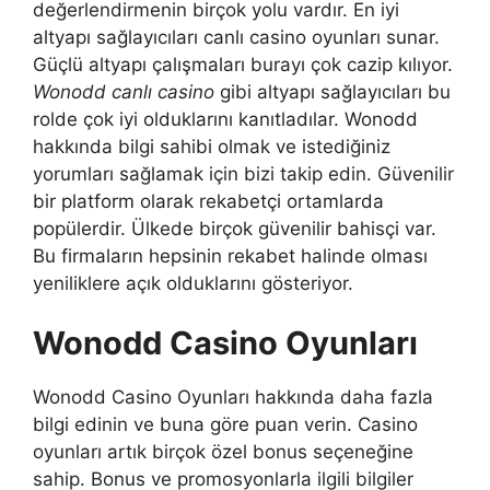
değerlendirmenin birçok yolu vardır. En iyi
altyapı sağlayıcıları canlı casino oyunları sunar.
Güçlü altyapı çalışmaları burayı çok cazip kılıyor.
Wonodd canlı casino
gibi altyapı sağlayıcıları bu
rolde çok iyi olduklarını kanıtladılar. Wonodd
hakkında bilgi sahibi olmak ve istediğiniz
yorumları sağlamak için bizi takip edin. Güvenilir
bir platform olarak rekabetçi ortamlarda
popülerdir. Ülkede birçok güvenilir bahisçi var.
Bu firmaların hepsinin rekabet halinde olması
yeniliklere açık olduklarını gösteriyor.
Wonodd Casino Oyunları
Wonodd Casino Oyunları hakkında daha fazla
bilgi edinin ve buna göre puan verin. Casino
oyunları artık birçok özel bonus seçeneğine
sahip. Bonus ve promosyonlarla ilgili bilgiler