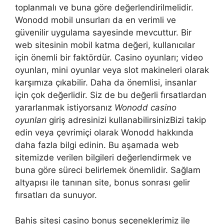
toplanmalı ve buna göre değerlendirilmelidir.
Wonodd mobil unsurları da en verimli ve
güvenilir uygulama sayesinde mevcuttur. Bir
web sitesinin mobil katma değeri, kullanıcılar
için önemli bir faktördür. Casino oyunları; video
oyunları, mini oyunlar veya slot makineleri olarak
karşımıza çıkabilir. Daha da önemlisi, insanlar
için çok değerlidir. Siz de bu değerli fırsatlardan
yararlanmak istiyorsanız
Wonodd casino
oyunları
giriş adresinizi kullanabilirsinizBizi takip
edin veya çevrimiçi olarak Wonodd hakkında
daha fazla bilgi edinin. Bu aşamada web
sitemizde verilen bilgileri değerlendirmek ve
buna göre süreci belirlemek önemlidir. Sağlam
altyapısı ile tanınan site, bonus sonrası gelir
fırsatları da sunuyor.
Bahis sitesi casino bonus seçeneklerimiz ile