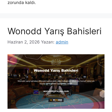
zorunda kaldı.
Wonodd Yarış Bahisleri
Haziran 2, 2026
Yazarı:
admin