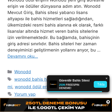
Wonodd ödül erişimi Wonodd yeni giriş adresine
erişin ve ödüller dünyasına adım atın. Wonodd
Mevcut Giriş, Bahis sitesi yabancı lisans
altyapısı ile bahis hizmetleri sağladığından,
ülkemizdeki resmi bahis alanına ek olarak, farklı
lisanslar altında hizmet veren bahis sitelerine
izin verilmemektedir. Bu bağlamda, bahisçinin
giriş adresi sınırlıdır. Bahis siteleri her zaman
deneyiminizi geliştirmenin yollarını arıyor, bu …
Devamını oku…
Kategoriler
Wonodd
Etiketler
wonodd bahis hizmetleri
,
wonodd güvenlir
mi
,
wonodd ödül erişimi
Yorum yap
×