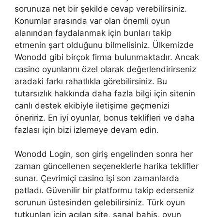
sorunuza net bir şekilde cevap verebilirsiniz.
Konumlar arasında var olan önemli oyun
alanından faydalanmak için bunları takip
etmenin şart olduğunu bilmelisiniz. Ülkemizde
Wonodd gibi birçok firma bulunmaktadır. Ancak
casino oyunlarını özel olarak değerlendirirseniz
aradaki farkı rahatlıkla görebilirsiniz. Bu
tutarsızlık hakkında daha fazla bilgi için sitenin
canlı destek ekibiyle iletişime geçmenizi
öneririz. En iyi oyunlar, bonus teklifleri ve daha
fazlası için bizi izlemeye devam edin.
Wonodd Login, son giriş engelinden sonra her
zaman güncellenen seçeneklerle harika teklifler
sunar. Çevrimiçi casino işi son zamanlarda
patladı. Güvenilir bir platformu takip ederseniz
sorunun üstesinden gelebilirsiniz. Türk oyun
tutkunları için açılan site, sanal bahis, oyun