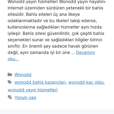
Wonodd yayın hizmetleri Wonodd yayın hayatını
internet üzerinden sürdüren yetenekli bir bahis
sitesidir. Bahis siteleri üç ana ilkeye
odaklanmaktadır ve bu ilkeleri takip ederse,
kullanıcılarına sağladıkları hizmetler aynı hızda
iyileşir. Bahis sitesi güvenilirdir, çok çeşitli bahis
seçenekleri sunar ve sağladıkları bilgiler birinci
sınıftır. En önemli şey sadece havalı görünen
değil, aynı zamanda iyi bir üne …
Devamını
oku…
Kategoriler
Wonodd
Etiketler
wonodd bahis kazançları
,
wonodd kaç oldu
,
wonodd yayın hizmetleri
Yorum yap