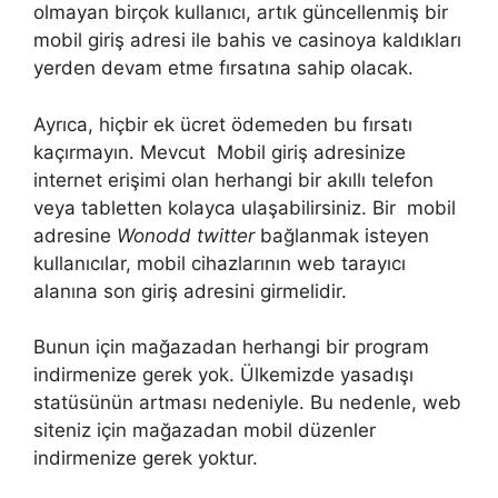
olmayan birçok kullanıcı, artık güncellenmiş bir
mobil giriş adresi ile bahis ve casinoya kaldıkları
yerden devam etme fırsatına sahip olacak.
Ayrıca, hiçbir ek ücret ödemeden bu fırsatı
kaçırmayın. Mevcut Mobil giriş adresinize
internet erişimi olan herhangi bir akıllı telefon
veya tabletten kolayca ulaşabilirsiniz. Bir mobil
adresine
Wonodd twitter
bağlanmak isteyen
kullanıcılar, mobil cihazlarının web tarayıcı
alanına son giriş adresini girmelidir.
Bunun için mağazadan herhangi bir program
indirmenize gerek yok. Ülkemizde yasadışı
statüsünün artması nedeniyle. Bu nedenle, web
siteniz için mağazadan mobil düzenler
indirmenize gerek yoktur.