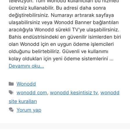
televizyon. Tüm Wonodd kullanıcıları bu hizmeti
ücretsiz kullanabilir. Bu adresi daha sonra
değiştirebilirsiniz. Numarayı artırarak sayfaya
ulaşabilirsiniz veya Wonodd Banner bağlantıları
aracılığıyla Wonodd sürekli TV’ye ulaşabilirsiniz.
Bahis endüstrisindeki en güvenilir isimlerden biri
olan Wonodd için en uygun ödeme işlemcileri
olduğunu belirtebiliriz. Güvenli ve kullanımı
kolay oldukları için yeni ödeme sistemlerini …
Devamını oku…
Kategoriler
Wonodd
Etiketler
wonodd com
,
wonodd kesintisiz tv
,
wonodd
site kuralları
Yorum yap