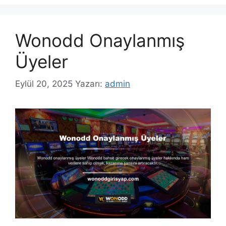
Wonodd Onaylanmış
Üyeler
Eylül 20, 2025
Yazarı:
admin