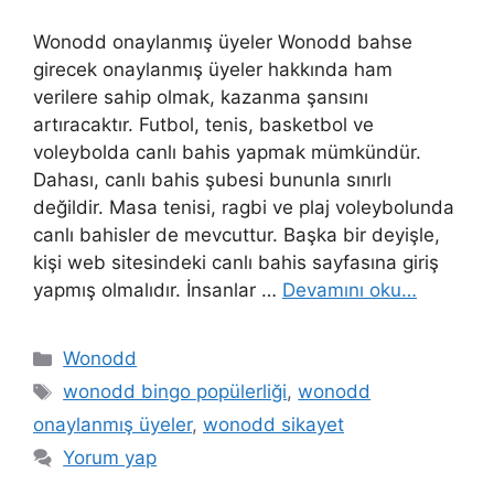
Wonodd onaylanmış üyeler Wonodd bahse
girecek onaylanmış üyeler hakkında ham
verilere sahip olmak, kazanma şansını
artıracaktır. Futbol, tenis, basketbol ve
voleybolda canlı bahis yapmak mümkündür.
Dahası, canlı bahis şubesi bununla sınırlı
değildir. Masa tenisi, ragbi ve plaj voleybolunda
canlı bahisler de mevcuttur. Başka bir deyişle,
kişi web sitesindeki canlı bahis sayfasına giriş
yapmış olmalıdır. İnsanlar …
Devamını oku…
Kategoriler
Wonodd
Etiketler
wonodd bingo popülerliği
,
wonodd
onaylanmış üyeler
,
wonodd sikayet
Yorum yap