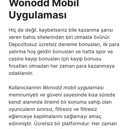
Wonodd Mobil
Uygulaması
Hiç de değil. kaybetseniz bile kazanma şansı
veren bahis sitelerinden biri olmakla övünür.
Depozitosuz ücretsiz deneme bonusları, ilk para
yatırma hoş geldin bonusları ve hatta spor ve
casino kayıp bonusları için kayıp bonusu
fırsatları olmadan her zaman para kazanmaya
odaklanılır.
Kullanıcılarının
Wonodd mobil uygulaması
memnuniyeti ve güveni sayesinde kısa sürede
kendi alanında önemli bir konuma sahip olan
oyuncuların sınırsız, filtresiz ve filtresiz
eğlenceye kapılmalarını sağlamayı amaç
edinmiştir. Ücretsiz bir platformdur. Her zaman