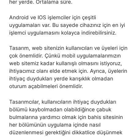
her yerde. Ortalama süre.
Android ve IOS işlemciler için çeşitli
uygulamaları var. Bu sayede cihazınız için en iyi
işlemci uygulamasını kolayca indirebilirsiniz.
Tasarım, web sitenizin kullanıcıları ve üyeleri için
çok önemlidir. Çünkü mobil uygulamalarımızın
web sitemiz kadar kullanışlı olmasını istiyoruz,
ihtiyacımız olanı elde etmek için. Ayrıca, üyelerin
ihtiyaç duydukları yerde karışıklık olmadan
oturum açabilmeleri önemlidir.
Tasarımcılar, kullanıcıların ihtiyaç duydukları
bölümü kaybolmadan olabildiğince çabuk
bulmalarına yardımcı olmak için bahis sitesinin
her bölümünün uygulama içinde nasıl
düzenlenmesi gerektiğini dikkatlice düşünmek